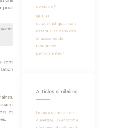
ssions
de survie ?
ir pour
Quelles
caractéristiques sont
saine
essentielles dans des
chaussures de
randonnée
performantes ?
ns sont
atation
Articles similaires
raines,
nissent
ants et
Le parc animalier en
es.
Auvergne, un endroit à
découvrir absolument !