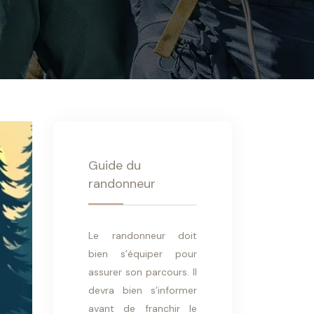
Guide du
randonneur
Le randonneur doit
bien s’équiper pour
assurer son parcours. Il
devra bien s’informer
avant de franchir le