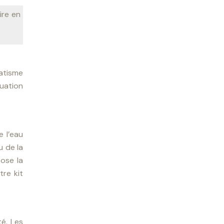
ire en
atisme
cuation
e l’eau
u de la
pose la
tre kit
é. Les