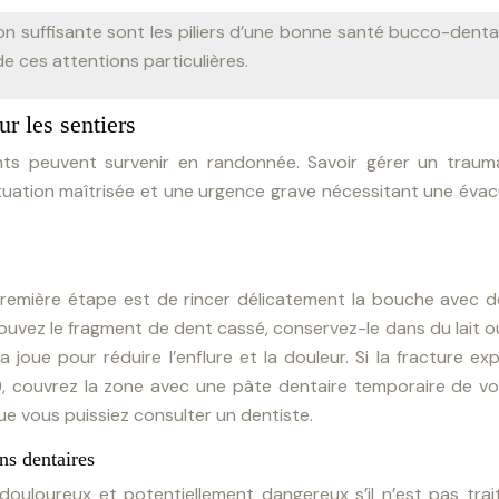
n suffisante sont les piliers d’une bonne santé bucco-denta
 ces attentions particulières.
r les sentiers
nts peuvent survenir en randonnée. Savoir gérer un traum
situation maîtrisée et une urgence grave nécessitant une éva
 première étape est de rincer délicatement la bouche avec d
rouvez le fragment de dent cassé, conservez-le dans du lait o
 joue pour réduire l’enflure et la douleur. Si la fracture ex
e), couvrez la zone avec une pâte dentaire temporaire de vo
ue vous puissiez consulter un dentiste.
ns dentaires
uloureux et potentiellement dangereux s’il n’est pas trait