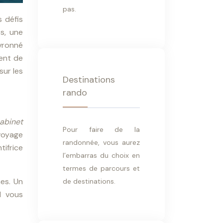
pas.
 défis
s, une
vronné
ment de
sur les
Destinations
rando
cabinet
Pour faire de la
 voyage
randonnée, vous aurez
ifrice
l’embarras du choix en
termes de parcours et
mes. Un
de destinations.
l vous