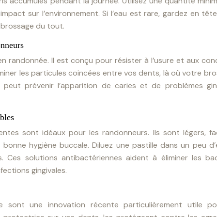
bris accumulés pendant la journée. Utilisez une quantité mini
impact sur l’environnement. Si l’eau est rare, gardez en têt
 brossage du tout.
onneurs
 en randonnée. Il est conçu pour résister à l’usure et aux con
liminer les particules coincées entre vos dents, là où votre br
 peut prévenir l’apparition de caries et de problèmes gin
bles
ntes sont idéaux pour les randonneurs. Ils sont légers, fa
e bonne hygiène buccale. Diluez une pastille dans un peu d’
 Ces solutions antibactériennes aident à éliminer les bac
fections gingivales.
re sont une innovation récente particulièrement utile po