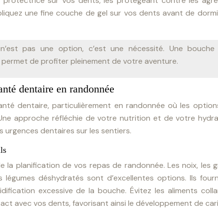
 protectrice sur vos dents, les protégeant contre les agre
pliquez une fine couche de gel sur vos dents avant de dorm
n’est pas une option, c’est une nécessité. Une bouche 
s permet de profiter pleinement de votre aventure.
santé dentaire en randonnée
 santé dentaire, particulièrement en randonnée où les optio
 Une approche réfléchie de votre nutrition et de votre hydr
es urgences dentaires sur les sentiers.
ls
de la planification de vos repas de randonnée. Les noix, les g
s légumes déshydratés sont d’excellentes options. Ils four
dification excessive de la bouche. Évitez les aliments coll
ct avec vos dents, favorisant ainsi le développement de cari